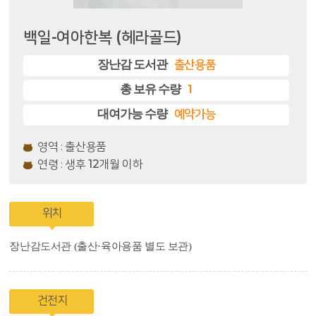
백일-여아한복 (헤라골드)
출산용품
장난감 도서관
1
총 보유 수량
예약가능
대여가능 수량
영역
:
출산용품
연령
:
생후 12개월 이하
위치
장난감도서관 (출산·육아용품 별도 보관)
건전지