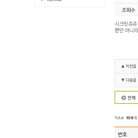
조회수
시크릿쥬쥬 
뿐만 아니라
▲ 이전글
▼ 다음글
전체
Total :
109
개 
번호