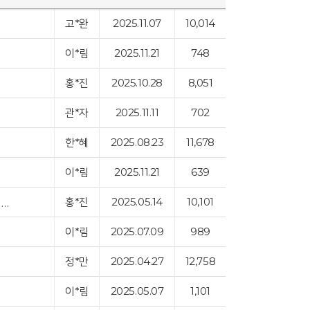
고*완
2025.11.07
10,014
이*림
2025.11.21
748
홍*진
2025.10.28
8,051
관*자
2025.11.11
702
한*혜
2025.08.23
11,678
이*림
2025.11.21
639
홍*진
2025.05.14
10,101
6-9개월 장남감 3종류 구입 신청-미러롤러 터미타임 장난감, 배밀이 쿠션미타임…
이*림
2025.07.09
989
정*만
2025.04.27
12,758
이*림
2025.05.07
1,101