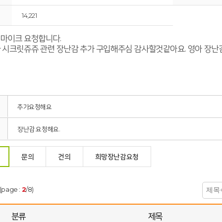
14,221
마이크 요청합니다.
 시크릿쥬쥬 관련 장난감 추가 구입해주심 감사할것같아요. 영아 장난
추가요청해요
장난감 요청해요.
문의
건의
희망장난감요청
(page :
2
/8)
분류
제목