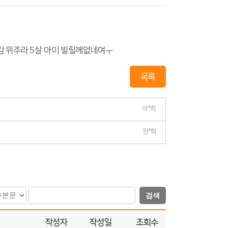
감 위주라 5살 아이 빌릴께없네여ㅜ
목록
이*희
권*혁
검색
작성자
작성일
조회수