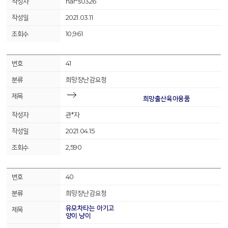
har*s0326
2021.03.11
10,961
41
희망장난감요청
희망출산육아용품
관*자
2021.04.15
2,590
40
희망장난감요청
유모차타는 아기고
양이 냥이