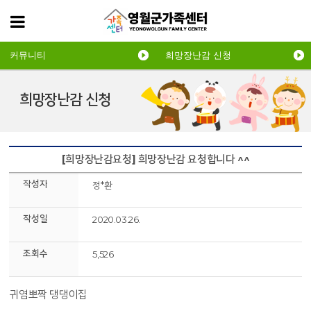
커뮤니티
희망장난감 신청
희망장난감 신청
[희망장난감요청] 희망장난감 요청합니다 ^^
작성자
정*환
작성일
2020.03.26.
조회수
5,526
귀염뽀짝 댕댕이집