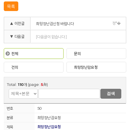
목록
정*�
▲ 이전글
희망장난감신청 바랍니다
▼ 다음글
[다음글이 없습니다.]
전체
문의
건의
희망장난감요청
Total :
110
개 (page :
5
/8)
검색
50
희망장난감요청
희망장난감요청