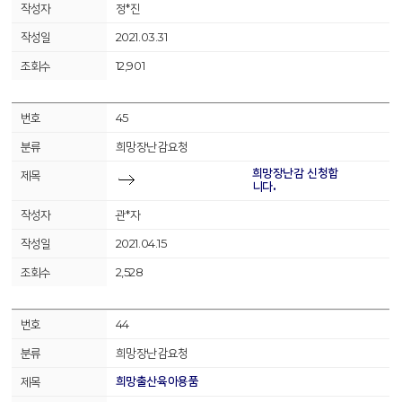
정*진
2021.03.31
12,901
45
희망장난감요청
희망장난감 신청합
니다.
관*자
2021.04.15
2,528
44
희망장난감요청
희망출산육아용품