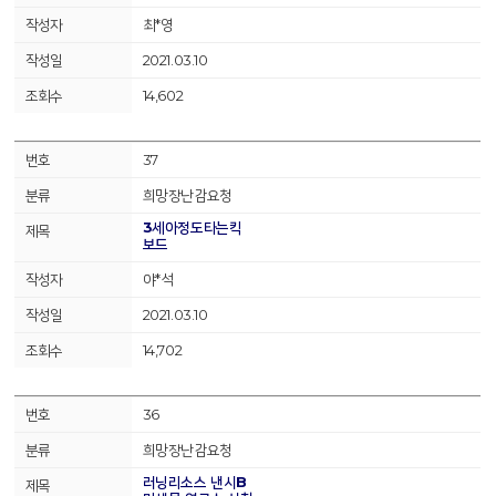
최*영
2021.03.10
14,602
37
희망장난감요청
3세아정도타는킥
보드
야*석
2021.03.10
14,702
36
희망장난감요청
러닝리소스 낸시B