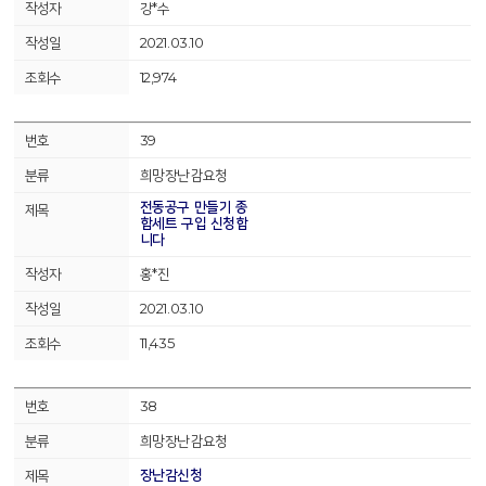
강*수
2021.03.10
12,974
39
희망장난감요청
전동공구 만들기 종
합세트 구입 신청합
니다
홍*진
2021.03.10
11,435
38
희망장난감요청
장난감신청