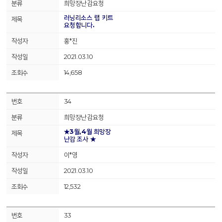
희망장난감요청
러닝리소스 랩 키트
요청합니다.
홍*진
2021.03.10
14,658
34
희망장난감요청
★3월,4월 희망장
난감 조사 ★
이*영
2021.03.10
12,532
33