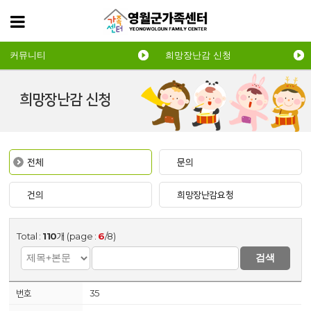
커뮤니티
희망장난감 신청
희망장난감 신청
전체
문의
건의
희망장난감요청
Total :
110
개 (page :
6
/8)
검색
35