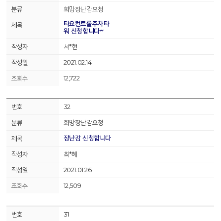
희망장난감요청
타요컨트롤주차타
워 신청합니다~
서*현
2021.02.14
12,722
32
희망장난감요청
장난감 신청합니다
최*혜
2021.01.26
12,509
31