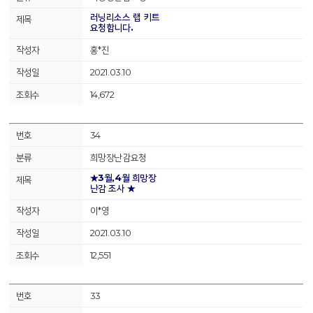
러닝리소스 랩 키트
요청합니다.
홍*진
2021.03.10
14,672
34
희망장난감요청
★3월,4월 희망장
난감 조사 ★
이*영
2021.03.10
12,551
33