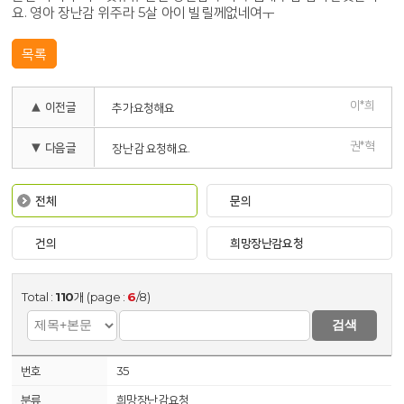
요. 영아 장난감 위주라 5살 아이 빌릴께없네여ㅜ
목록
이*희
▲ 이전글
추가요청해요
권*혁
▼ 다음글
장난감 요청해요.
전체
문의
건의
희망장난감요청
Total :
110
개 (page :
6
/8)
검색
35
희망장난감요청