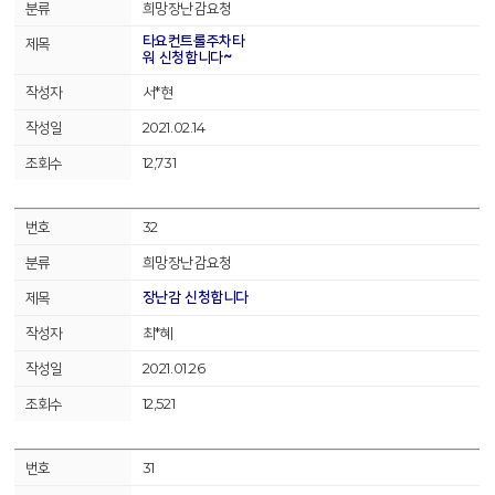
희망장난감요청
타요컨트롤주차타
워 신청합니다~
서*현
2021.02.14
12,731
32
희망장난감요청
장난감 신청합니다
최*혜
2021.01.26
12,521
31