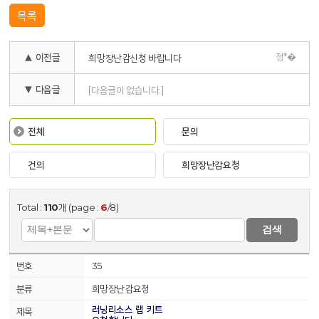
목록
정*�
▲ 이전글
희망장난감신청 바랍니다
▼ 다음글
[다음글이 없습니다.]
전체
문의
건의
희망장난감요청
Total :
110
개 (page :
6
/8)
검색
35
희망장난감요청
러닝리소스 랩 키트