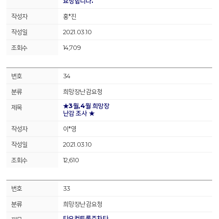
요청합니다.
홍*진
2021.03.10
14,709
34
희망장난감요청
★3월,4월 희망장
난감 조사 ★
이*영
2021.03.10
12,610
33
희망장난감요청
타요컨트롤주차타