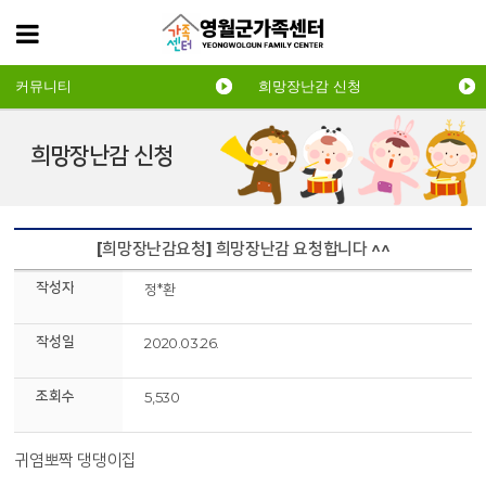
커뮤니티
희망장난감 신청
희망장난감 신청
[희망장난감요청] 희망장난감 요청합니다 ^^
작성자
정*환
작성일
2020.03.26.
조회수
5,530
귀염뽀짝 댕댕이집