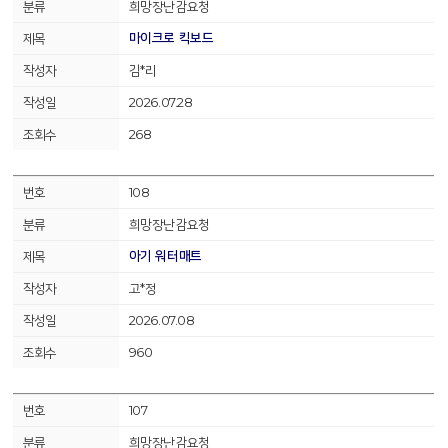
희망장난감요청
마이크로 킥보드
김*리
2026.07.28
268
108
희망장난감요청
아기 워터매트
고*정
2026.07.08
960
107
희망장난감요청