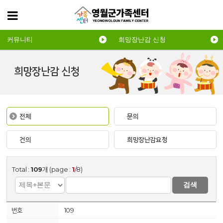
커뮤니티
희망장난감 신청
희망장난감 신청
전체
문의
건의
희망장난감요청
Total :
109
개 (page :
1
/8)
검색
109