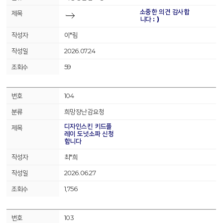
소중한 의견 감사합
니다 : )
이*림
2026.07.24
59
104
희망장난감요청
디자인스킨 키드플
레이 도넛소파 신청
합니다
최*희
2026.06.27
1,756
103