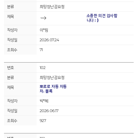
희망장난감요청
소중한 의견 감사합
니다 : )
이*림
2026.07.24
71
102
희망장난감요청
뽀로로 자동 자동
차. 블록
박*혜
2026.06.17
927