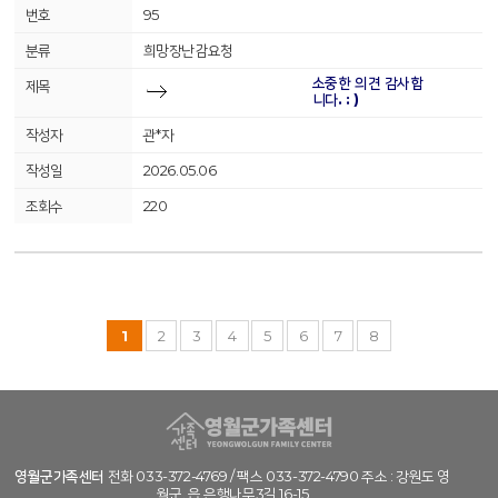
95
희망장난감요청
소중한 의견 감사합
니다. : )
관*자
2026.05.06
220
1
2
3
4
5
6
7
8
영월군가족센터
전화 033-372-4769 / 팩스 033-372-4790 주소 : 강원도 영
월군. 읍 은행나무3길 16-15