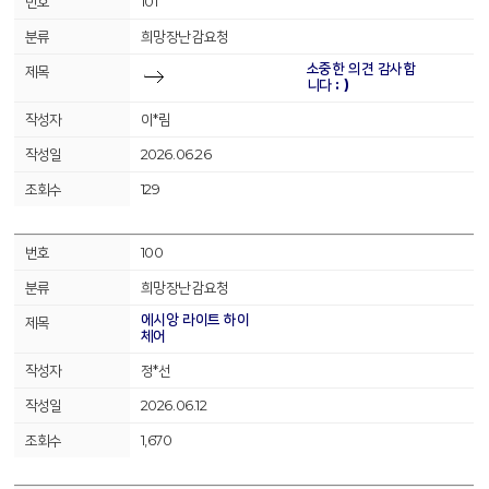
101
희망장난감요청
소중한 의견 감사합
니다 : )
이*림
2026.06.26
129
100
희망장난감요청
에시앙 라이트 하이
체어
정*선
2026.06.12
1,670