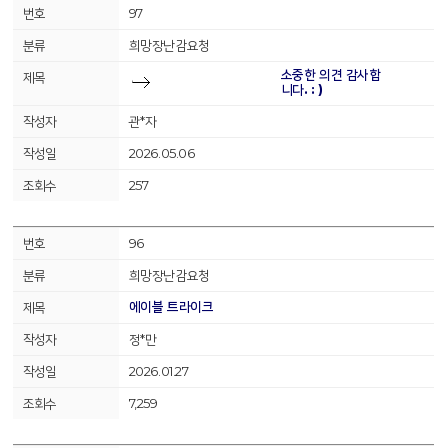
97
희망장난감요청
소중한 의견 감사합
니다. : )
관*자
2026.05.06
257
96
희망장난감요청
에이블 트라이크
정*만
2026.01.27
7,259