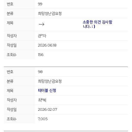
99
희망장난감요청
소중한 의견 감사합
니다. : )
관*자
2026.06.18
156
98
희망장난감요청
테이블 신청
최*혜
2026.02.07
7,005