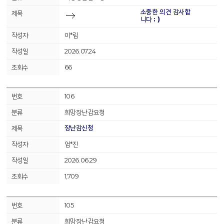
소중한 의견 감사합
니다 : )
이*림
2026.07.24
66
106
희망장난감요청
장난감신청
엄*진
2026.06.29
1,709
105
희망장난감요청