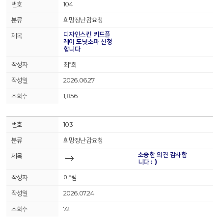
104
희망장난감요청
디자인스킨 키드플
레이 도넛소파 신청
합니다
최*희
2026.06.27
1,856
103
희망장난감요청
소중한 의견 감사합
니다 : )
이*림
2026.07.24
72