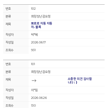
102
희망장난감요청
뽀로로 자동 자동
차. 블록
박*혜
2026.06.17
931
101
희망장난감요청
소중한 의견 감사합
니다 : )
이*림
2026.06.26
130