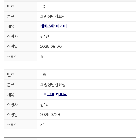
110
희망장난감요청
베베스완 아기띠
김*연
2026.08.06
61
109
희망장난감요청
마이크로 킥보드
김*리
2026.07.28
341