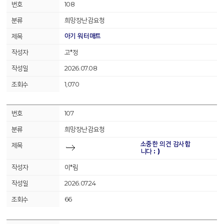
108
희망장난감요청
아기 워터매트
고*정
2026.07.08
1,070
107
희망장난감요청
소중한 의견 감사합
니다 : )
이*림
2026.07.24
66