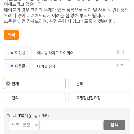
여해드리고 있습니다.
테이블의 경우 크기와 무게가 있는 품목으로 설치 및 사용 시 안전상의
우려가 있어 대여해드리기 어려운 점 양해 부탁드립니다.
소중한 의견 감사드리며, 추후 운영 시 참고하도록 하겠습니다.
목록
정*선
▲ 이전글
에시앙 라이트 하이체어
최*혜
▼ 다음글
테이블 신청
전체
문의
건의
희망장난감요청
Total :
110
개 (page :
1
/8)
검색