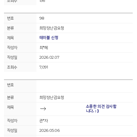
156
98
희망장난감요청
테이블 신청
최*혜
2026.02.07
7,091
현재글
희망장난감요청
소중한 의견 감사합
니다. : )
관*자
2026.05.06