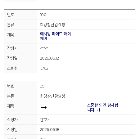
100
희망장난감요청
에시앙 라이트 하이
체어
정*선
2026.06.12
1,762
99
희망장난감요청
소중한 의견 감사합
니다. : )
관*자
2026.06.18