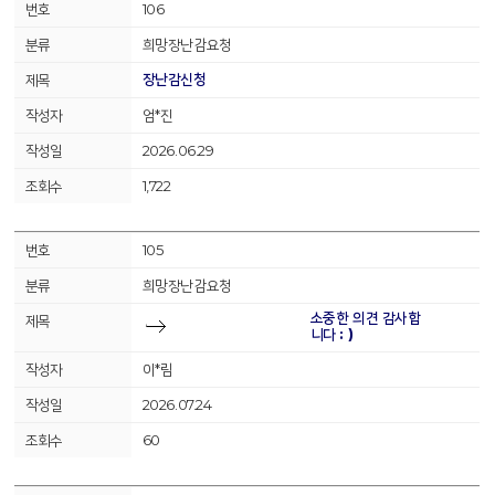
106
희망장난감요청
장난감신청
엄*진
2026.06.29
1,722
105
희망장난감요청
소중한 의견 감사합
니다 : )
이*림
2026.07.24
60