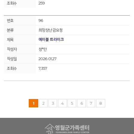
259
96
희망장난감요청
에이블 트라이크
정*만
2026.01.27
7,357
1
2
3
4
5
6
7
8