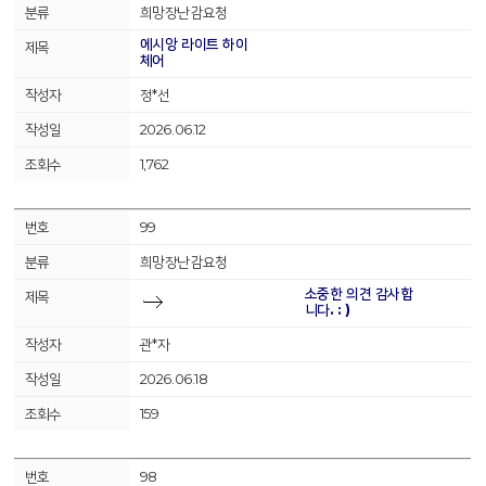
희망장난감요청
에시앙 라이트 하이
체어
정*선
2026.06.12
1,762
99
희망장난감요청
소중한 의견 감사합
니다. : )
관*자
2026.06.18
159
98