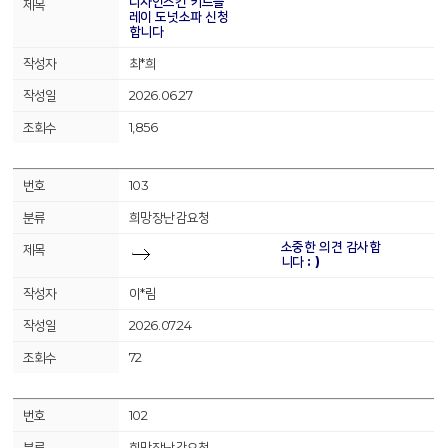
디자인스킨 키드플
레이 도넛소파 신청
합니다
최*희
2026.06.27
1,856
103
희망장난감요청
소중한 의견 감사합
니다 : )
이*림
2026.07.24
72
102
희망장난감요청