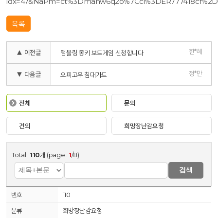
idx=47&NaPm=ct%3Dmanw6q2o%7Cci%3DER777418cf%2D
목록
한*혜
▲ 이전글
텀블링 몽키 보드게임 신청합니다
정*만
▼ 다음글
오피고우 침대가드
전체
문의
건의
희망장난감요청
Total :
110
개 (page :
1
/8)
검색
110
희망장난감요청