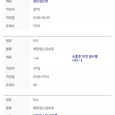
장난감신청
엄*진
2026.06.29
1,726
105
희망장난감요청
소중한 의견 감사합
니다 : )
이*림
2026.07.24
60
104
희망장난감요청