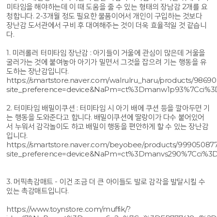
미타임을 해야하는데 이 때 도움을 줄 수 있는 형태의 장남감 2개를 요
청합니다. 2-3개월 정도 필요한 물품이어서 개인이 구입하는 것보다
장난감 도서관에서 구비 후 대여해주는 것이 더욱 효율적일 것 같습니
다.
1. 미러롤러 터미타임 장난감 : 아기들이 거울에 관심이 많은데 거울을
굴러가는 것에 붙여놓아 아기가 밀면서 그것을 잡으려 기는 행동을 유
도하는 장난감입니다.
https://smartstore.naver.com/walrulru_haru/products/9869
site_preference=device&NaPm=ct%3Dmanw1p93%7Cci%3
2. 터미타임 배밀이쿠션 : 터미타임 시 아기 배에 쿠션 등을 깔아두면 기
는 행동을 도와준다고 합니다. 배밀이쿠션에 딸랑이가 다수 붙어있어
서 누워서 감각놀이도 하고 배밀이 행동을 편안하게 할 수 있는 장난감
입니다.
https://smartstore.naver.com/beyobee/products/99905087
site_preference=device&NaPm=ct%3Dmanvs290%7Cci%3D
3. 머픽촉감매트 - 이건 조금 더 큰 아이들도 발로 감각을 발달시킬 수
있는 촉감매트입니다.
https://www.toynstore.com/muffik/?