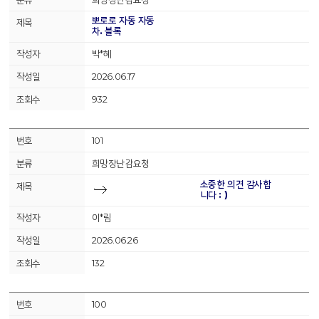
뽀로로 자동 자동
차. 블록
박*혜
2026.06.17
932
101
희망장난감요청
소중한 의견 감사합
니다 : )
이*림
2026.06.26
132
100