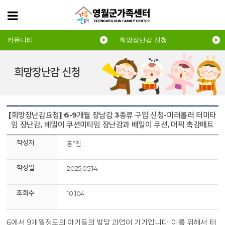
커뮤니티
희망장난감 신청
희망장난감 신청
[희망장난감요청] 6-9개월 장남감 3종류 구입 신청-미러롤러 터미타
임 장난감, 배밀이 쿠션미타임 장난감과 배밀이 쿠션, 머픽 촉감매트
작성자
홍*진
작성일
2025.05.14.
조회수
10,104
6에서 9개월정도의 아기들의 발달 과업이 기기입니다. 이를 위해서 터