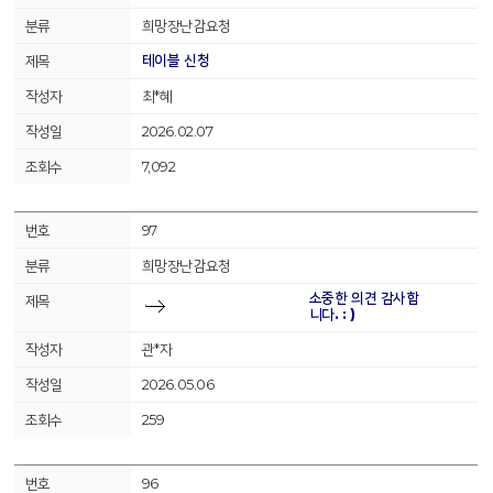
희망장난감요청
테이블 신청
최*혜
2026.02.07
7,092
97
희망장난감요청
소중한 의견 감사합
니다. : )
관*자
2026.05.06
259
96