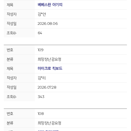
베베스완 아기띠
김*연
2026.08.06
64
109
희망장난감요청
마이크로 킥보드
김*리
2026.07.28
343
108
희망장난감요청