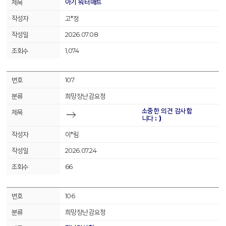
아기 워터매트
고*정
2026.07.08
1,074
107
희망장난감요청
소중한 의견 감사합
니다 : )
이*림
2026.07.24
66
106
희망장난감요청