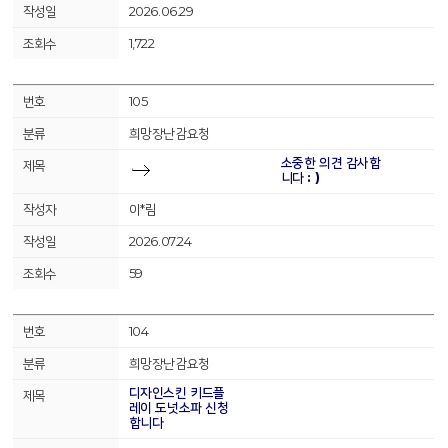
2026.06.29
1,722
105
희망장난감요청
소중한 의견 감사합
니다 : )
이*림
2026.07.24
59
104
희망장난감요청
디자인스킨 키드플
레이 도넛소파 신청
합니다