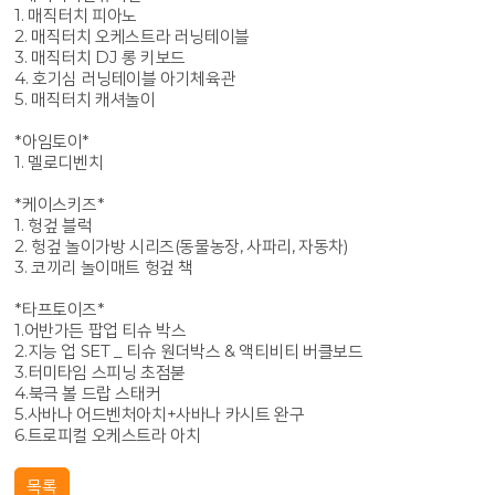
1. 매직터치 피아노
2. 매직터치 오케스트라 러닝테이블
3. 매직터치 DJ 롱 키보드
4. 호기심 러닝테이블 아기체육관
5. 매직터치 캐셔놀이
*아임토이*
1. 멜로디벤치
*케이스키즈*
1. 헝겊 블럭
2. 헝겊 놀이가방 시리즈(동물농장, 사파리, 자동차)
3. 코끼리 놀이매트 헝겊 책
*타프토이즈*
1.어반가든 팝업 티슈 박스
2.지능 업 SET _ 티슈 원더박스 & 액티비티 버클보드
3.터미타임 스피닝 초점붇
4.북극 볼 드랍 스태커
5.사바나 어드벤처아치+사바나 카시트 완구
6.트로피컬 오케스트라 아치
목록