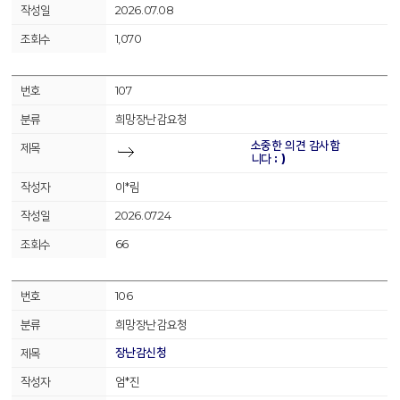
2026.07.08
1,070
107
희망장난감요청
소중한 의견 감사합
니다 : )
이*림
2026.07.24
66
106
희망장난감요청
장난감신청
엄*진