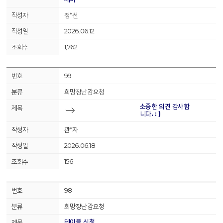
정*선
2026.06.12
1,762
99
희망장난감요청
소중한 의견 감사합
니다. : )
관*자
2026.06.18
156
98
희망장난감요청
테이블 신청