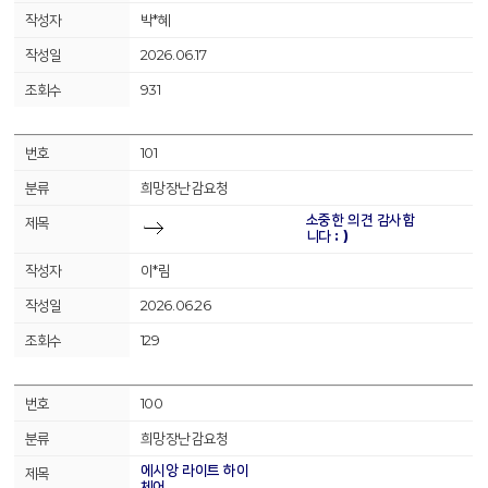
박*혜
2026.06.17
931
101
희망장난감요청
소중한 의견 감사합
니다 : )
이*림
2026.06.26
129
100
희망장난감요청
에시앙 라이트 하이
체어