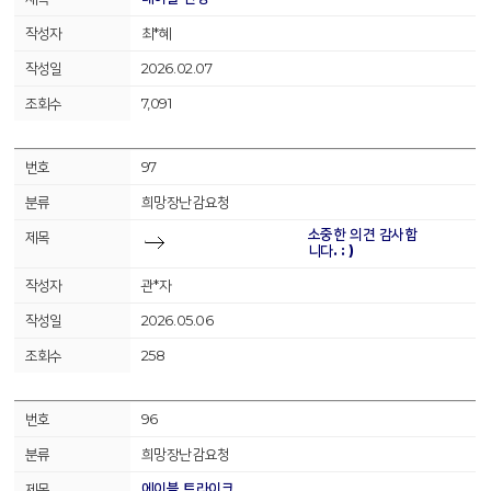
최*혜
2026.02.07
7,091
97
희망장난감요청
소중한 의견 감사합
니다. : )
관*자
2026.05.06
258
96
희망장난감요청
에이블 트라이크