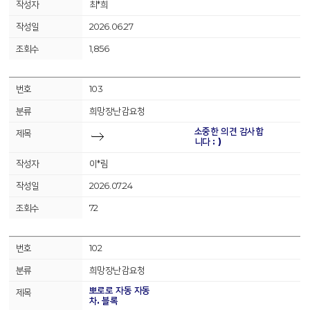
최*희
2026.06.27
1,856
103
희망장난감요청
소중한 의견 감사합
니다 : )
이*림
2026.07.24
72
102
희망장난감요청
뽀로로 자동 자동
차. 블록