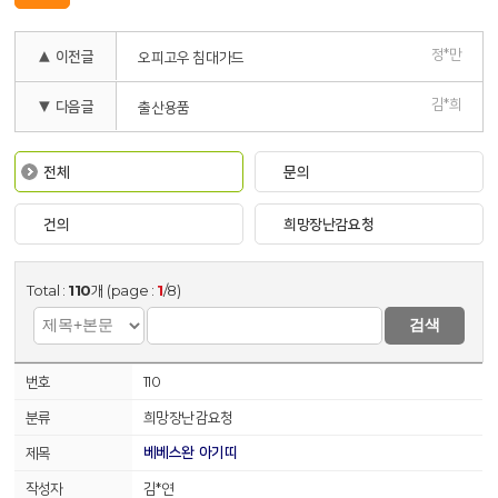
정*만
▲ 이전글
오피고우 침대가드
김*희
▼ 다음글
출산용품
전체
문의
건의
희망장난감요청
Total :
110
개 (page :
1
/8)
검색
110
희망장난감요청
베베스완 아기띠
김*연