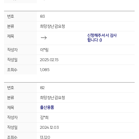
83
희망장난감요청
신청해주셔서 감사
합니다 :)
이*림
2025.02.15
1,085
82
희망장난감요청
출산용품
김*희
2024.12.03
13,120