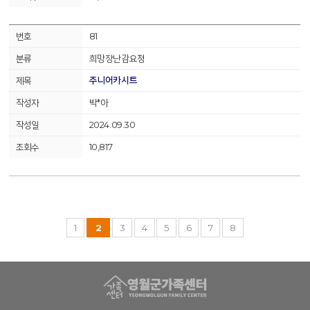
81
희망장난감요청
주니어카시트
박*아
2024.09.30
10,817
1
2
3
4
5
6
7
8