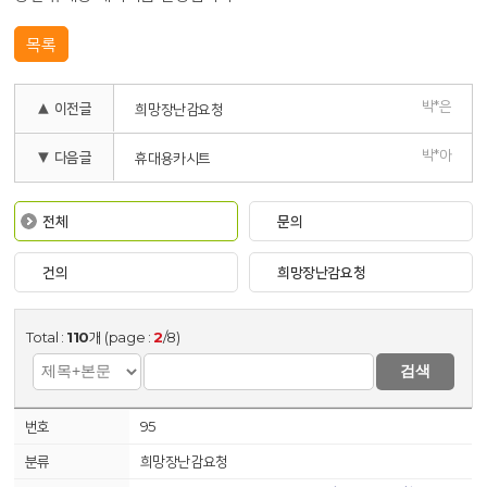
목록
박*은
▲ 이전글
희망장난감요청
박*아
▼ 다음글
휴대용카시트
전체
문의
건의
희망장난감요청
Total :
110
개 (page :
2
/8)
검색
95
희망장난감요청