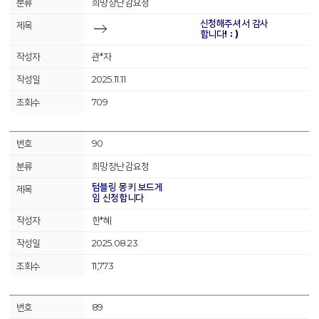
희망장난감요청
신청해주셔서 감사
합니다! : )
관*자
2025.11.11
709
90
희망장난감요청
텀블링 몽키 보드게
임 신청합니다
한*혜
2025.08.23
11,773
89