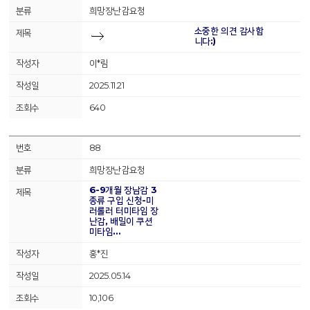
희망장난감요청
소중한 의견 감사합
니다:)
이*림
2025.11.21
640
88
희망장난감요청
6-9개월 장남감 3
종류 구입 신청-미
러롤러 터미타임 장
난감, 배밀이 쿠션
미타임…
홍*진
2025.05.14
10,106