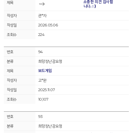
소중한 의견 감사합
니다. : )
관*자
2026.05.06
224
94
희망장난감요청
보드게임
고*완
2025.11.07
10,107
93
희망장난감요청