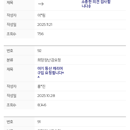
소중한 의견 감사합
니다:)
이*림
2025.11.21
756
92
희망장난감요청
아기 등산 캐리어
구입 요청합니다^
^
홍*진
2025.10.28
8,146
91