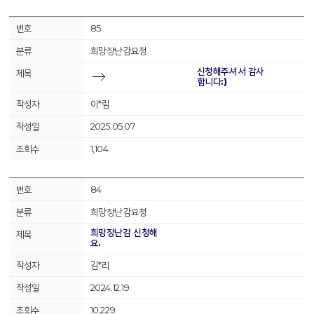
85
희망장난감요청
신청해주셔서 감사
합니다:)
이*림
2025.05.07
1,104
84
희망장난감요청
희망장난감 신청해
요.
김*리
2024.12.19
10,229