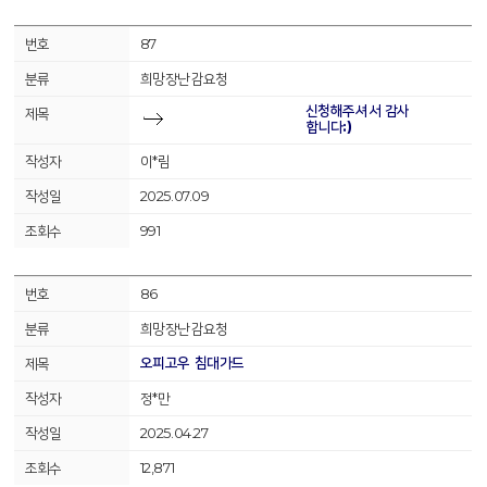
87
희망장난감요청
신청해주셔서 감사
합니다:)
이*림
2025.07.09
991
86
희망장난감요청
오피고우 침대가드
정*만
2025.04.27
12,871