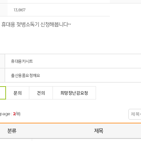
13,867
 휴대용 젖병소독기 신청해봅니다~
휴대용카시트
출산용품요청해요
문의
건의
희망장난감요청
(page :
2
/8)
분류
제목