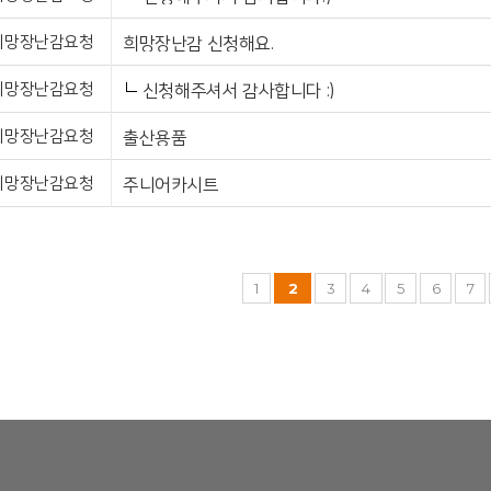
희망장난감요청
희망장난감 신청해요.
희망장난감요청
신청해주셔서 감사합니다 :)
희망장난감요청
출산용품
희망장난감요청
주니어카시트
1
2
3
4
5
6
7