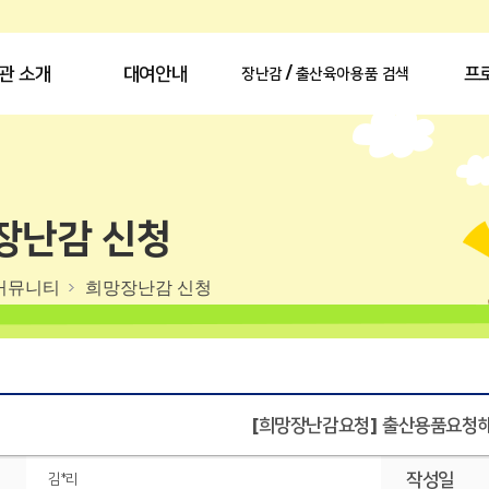
관 소개
대여안내
프
장난감 / 출산육아용품 검색
장난감 신청
커뮤니티
희망장난감 신청
[희망장난감요청] 출산용품요청
작성일
김*리