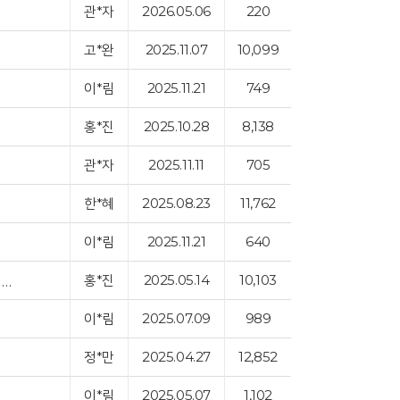
관*자
2026.05.06
220
고*완
2025.11.07
10,099
이*림
2025.11.21
749
홍*진
2025.10.28
8,138
관*자
2025.11.11
705
한*혜
2025.08.23
11,762
이*림
2025.11.21
640
홍*진
2025.05.14
10,103
6-9개월 장남감 3종류 구입 신청-미러롤러 터미타임 장난감, 배밀이 쿠션미타임…
이*림
2025.07.09
989
정*만
2025.04.27
12,852
이*림
2025.05.07
1,102