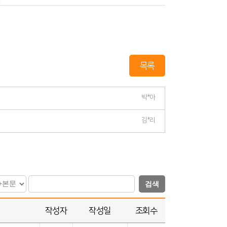
목록
박*아
김*리
검색
작성자
작성일
조회수