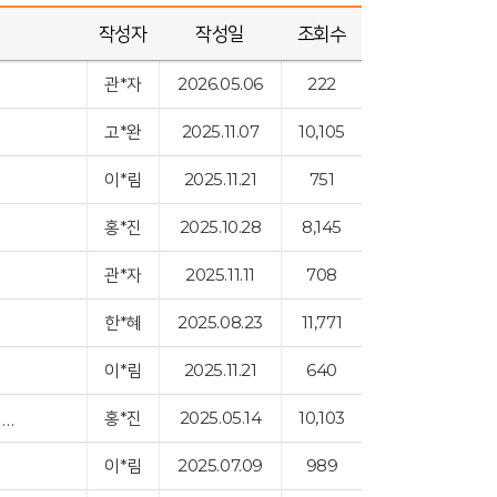
작성자
작성일
조회수
관*자
2026.05.06
222
고*완
2025.11.07
10,105
이*림
2025.11.21
751
홍*진
2025.10.28
8,145
관*자
2025.11.11
708
한*혜
2025.08.23
11,771
이*림
2025.11.21
640
홍*진
2025.05.14
10,103
6-9개월 장남감 3종류 구입 신청-미러롤러 터미타임 장난감, 배밀이 쿠션미타임…
이*림
2025.07.09
989