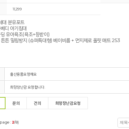
11,299
4세대 분유포트
 폴베디 아기침대
퀵폴딩 유아욕조(욕조+등받이)
노 튼튼 밀림방지 (슈퍼특대형) 베이비룸 + 먼지제로 올핏 매트 253
출산용품요청해요
희망장난감 요청합니다.
문의
건의
희망장난감요청
(page :
2
/8)