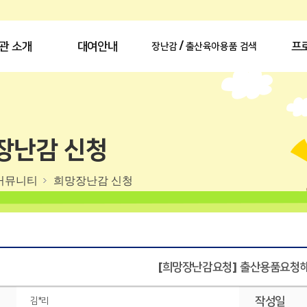
관 소개
대여안내
프
장난감 / 출산육아용품 검색
장난감 신청
커뮤니티
희망장난감 신청
[희망장난감요청] 출산용품요청
작성일
김*리