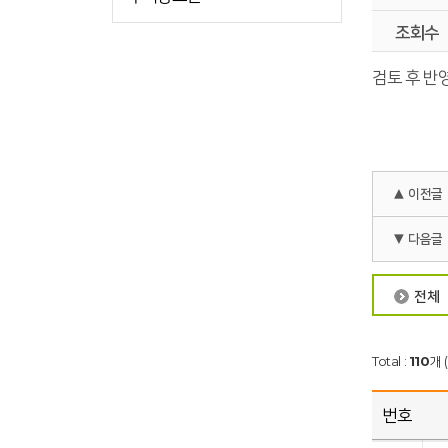
조회수
검토 후 반
▲ 이전글
▼ 다음글
전체
Total :
110
개 
번호