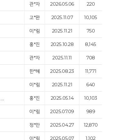
관*자
2026.05.06
220
고*완
2025.11.07
10,105
이*림
2025.11.21
750
홍*진
2025.10.28
8,145
관*자
2025.11.11
708
한*혜
2025.08.23
11,771
이*림
2025.11.21
640
홍*진
2025.05.14
10,103
6-9개월 장남감 3종류 구입 신청-미러롤러 터미타임 장난감, 배밀이 쿠션미타임…
이*림
2025.07.09
989
정*만
2025.04.27
12,870
이*림
2025.05.07
1,102