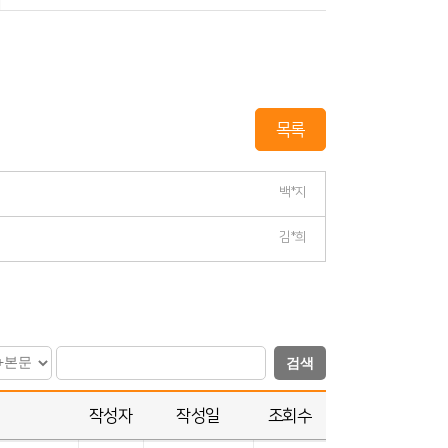
목록
백*지
김*희
검색
작성자
작성일
조회수