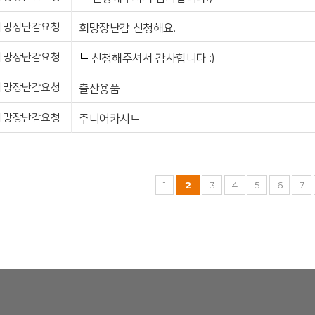
희망장난감요청
희망장난감 신청해요.
희망장난감요청
신청해주셔서 감사합니다 :)
희망장난감요청
출산용품
희망장난감요청
주니어카시트
1
2
3
4
5
6
7