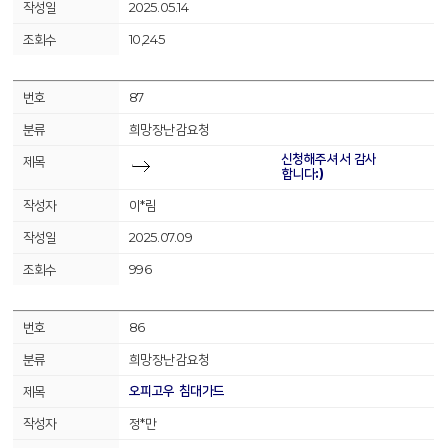
2025.05.14
10,245
87
희망장난감요청
신청해주셔서 감사
합니다:)
이*림
2025.07.09
996
86
희망장난감요청
오피고우 침대가드
정*만