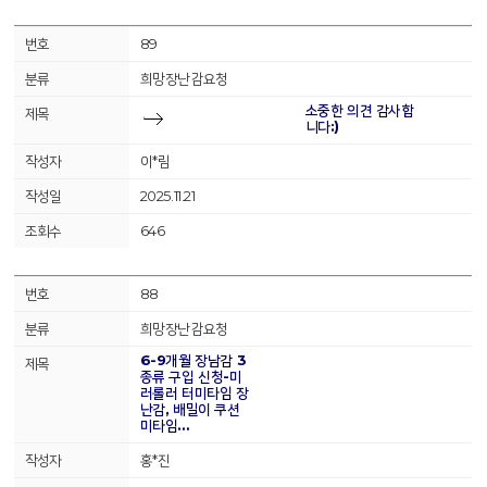
89
희망장난감요청
소중한 의견 감사합
니다:)
이*림
2025.11.21
646
88
희망장난감요청
6-9개월 장남감 3
종류 구입 신청-미
러롤러 터미타임 장
난감, 배밀이 쿠션
미타임…
홍*진