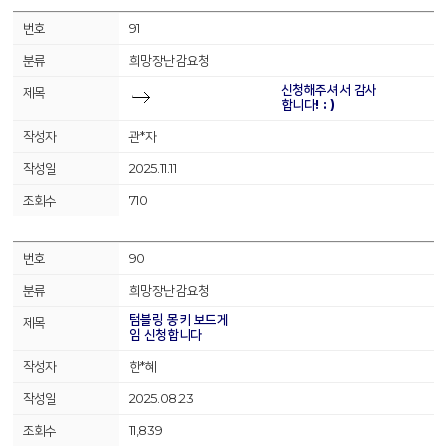
91
희망장난감요청
신청해주셔서 감사
합니다! : )
관*자
2025.11.11
710
90
희망장난감요청
텀블링 몽키 보드게
임 신청합니다
한*혜
2025.08.23
11,839