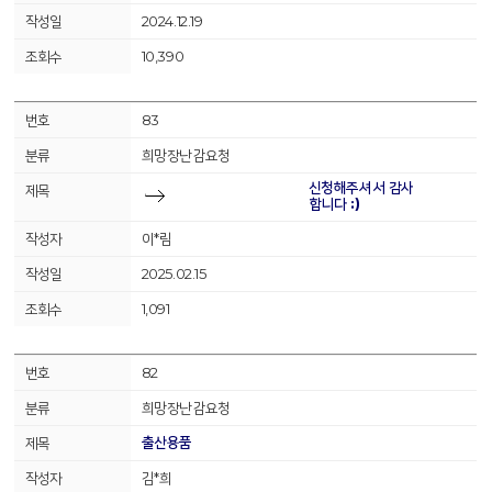
2024.12.19
10,390
83
희망장난감요청
신청해주셔서 감사
합니다 :)
이*림
2025.02.15
1,091
82
희망장난감요청
출산용품
김*희