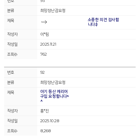
93
희망장난감요청
소중한 의견 감사합
니다:)
이*림
2025.11.21
762
92
희망장난감요청
아기 등산 캐리어
구입 요청합니다^
^
홍*진
2025.10.28
8,268