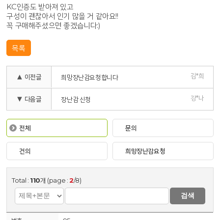
KC인증도 받아져 있고
구성이 괜찮아서 인기 많을 거 같아요!!
꼭 구매해주셨으면 좋겠습니다:)
목록
김*희
▲ 이전글
희망장난감요청합니다
강*나
▼ 다음글
장난감 신청
전체
문의
건의
희망장난감요청
Total :
110
개 (page :
2
/8)
검색