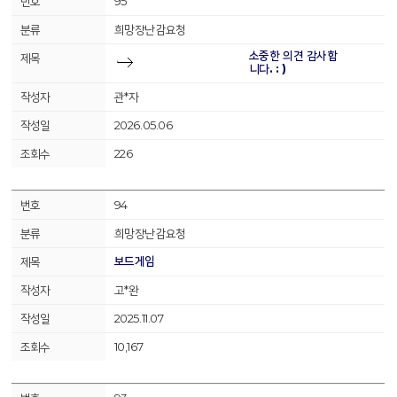
95
희망장난감요청
소중한 의견 감사합
니다. : )
관*자
2026.05.06
226
94
희망장난감요청
보드게임
고*완
2025.11.07
10,167