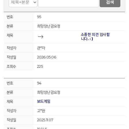
검색
95
희망장난감요청
소중한 의견 감사합
니다. : )
관*자
2026.05.06
225
94
희망장난감요청
보드게임
고*완
2025.11.07