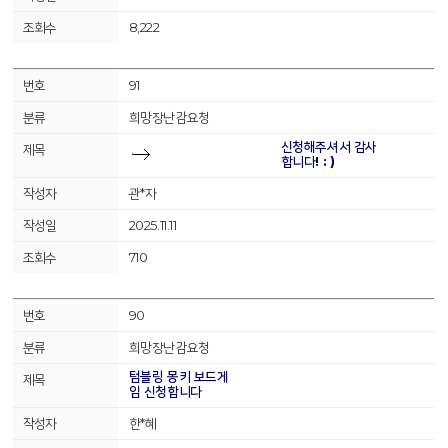
8,222
91
희망장난감요청
신청해주셔서 감사
합니다! : )
관*자
2025.11.11
710
90
희망장난감요청
텀블링 몽키 보드게
임 신청합니다
한*혜