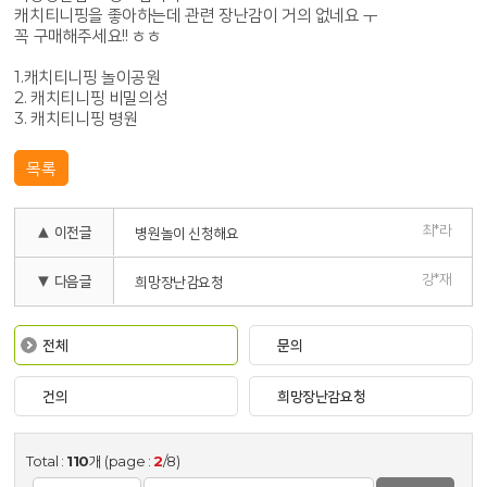
캐치티니핑을 좋아하는데 관련 장난감이 거의 없네요 ㅜ
꼭 구매해주세요!! ㅎㅎ
1.캐치티니핑 놀이공원
2. 캐치티니핑 비밀의성
3. 캐치티니핑 병원
목록
최*라
▲ 이전글
병원놀이 신청해요
강*재
▼ 다음글
희망장난감요청
전체
문의
건의
희망장난감요청
Total :
110
개 (page :
2
/8)