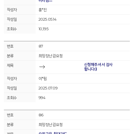
미타임…
홍*진
2025.05.14
10,195
87
희망장난감요청
신청해주셔서 감사
합니다:)
이*림
2025.07.09
994
86
희망장난감요청
오피고우 침대가드