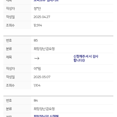
정*만
2025.04.27
12,914
85
희망장난감요청
신청해주셔서 감사
합니다:)
이*림
2025.05.07
1,104
84
희망장난감요청
희망장난감 신청해