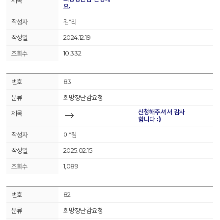
요.
김*리
2024.12.19
10,332
83
희망장난감요청
신청해주셔서 감사
합니다 :)
이*림
2025.02.15
1,089
82
희망장난감요청