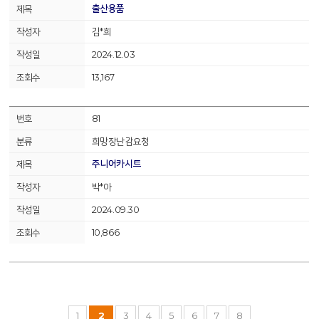
출산용품
김*희
2024.12.03
13,167
81
희망장난감요청
주니어카시트
박*아
2024.09.30
10,866
1
2
3
4
5
6
7
8