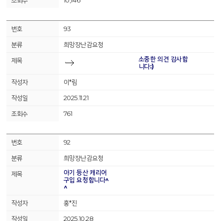
10,146
93
희망장난감요청
소중한 의견 감사합
니다:)
이*림
2025.11.21
761
92
희망장난감요청
아기 등산 캐리어
구입 요청합니다^
^
홍*진
2025.10.28