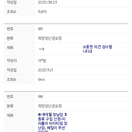
2025.08.23
11,815
89
희망장난감요청
소중한 의견 감사합
니다:)
이*림
2025.11.21
644
88
희망장난감요청
6-9개월 장남감 3
종류 구입 신청-미
러롤러 터미타임 장
난감, 배밀이 쿠션