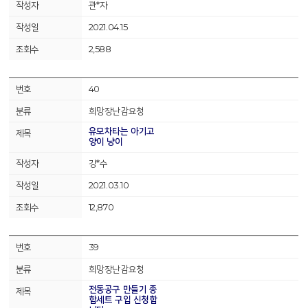
관*자
2021.04.15
2,588
40
희망장난감요청
유모차타는 아기고
양이 냥이
강*수
2021.03.10
12,870
39
희망장난감요청
전동공구 만들기 종
합세트 구입 신청합