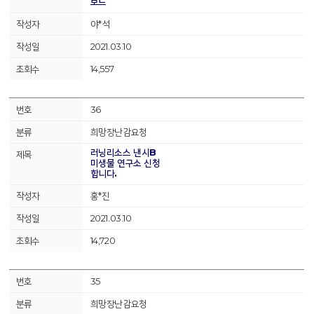
보드
야*석
2021.03.10
14,557
36
희망장난감요청
러닝리소스 낸시B
미생물 연구소 신청
합니다.
홍*진
2021.03.10
14,720
35
희망장난감요청