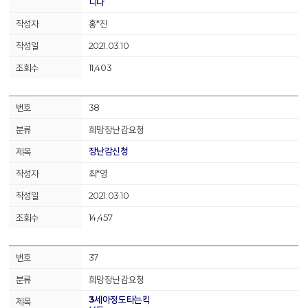
니다
홍*진
2021.03.10
11,403
38
희망장난감요청
장난감신청
최*영
2021.03.10
14,457
37
희망장난감요청
3세아정도타는킥