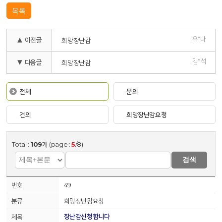
목록
유*나
▲ 이전글
희망장난감
김*석
▼ 다음글
희망장난감
전체
문의
건의
희망장난감요청
Total :
109
개 (page :
5
/8)
검색
49
희망장난감요청
장난감신청합니다