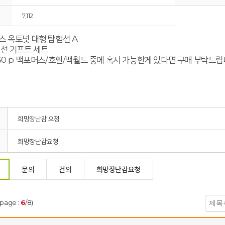
7,112
 옥토넛 대형 탐험선 A
선 기프트 세트
60 p 맥포머스/호환/맥월드 중에 혹시 가능한게 있다면 구매 부탁드립
희망장난감 요청
희망장난감요청
문의
건의
희망장난감요청
(page :
6
/8)