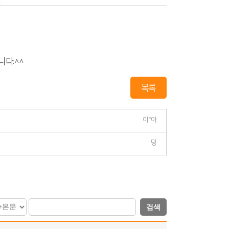
니다.^^
목록
이*아
밍
검색