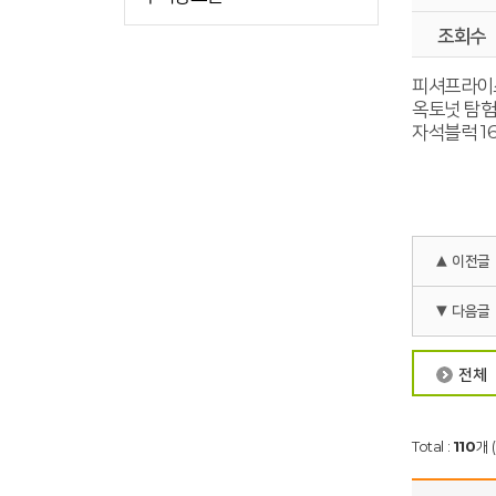
조회수
피셔프라이스
옥토넛 탐험
자석블럭 1
▲ 이전글
▼ 다음글
전체
Total :
110
개 