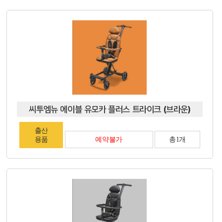
씨투엠뉴 에이블 유모카 플러스 트라이크 (브라운)
출산
용품
예약불가
총1개