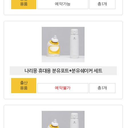
용품
예약가능
총1개
나리몽 휴대용 분유포트+분유쉐이커 세트
출산
용품
예약불가
총1개