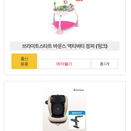
브라이트스타트 바운스 액티비티 점퍼 (핑크)
출산
용품
예약불가
총1개