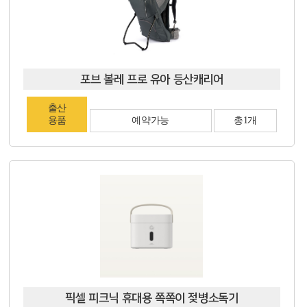
포브 볼레 프로 유아 등산캐리어
출산
용품
예약가능
총1개
픽셀 피크닉 휴대용 쪽쪽이 젖병소독기