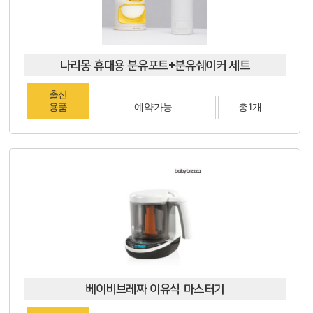
나리몽 휴대용 분유포트+분유쉐이커 세트
출산
용품
예약가능
총1개
베이비브레짜 이유식 마스터기