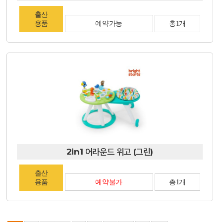
출산
용품
예약가능
총1개
2in1 어라운드 위고 (그린)
출산
용품
예약불가
총1개