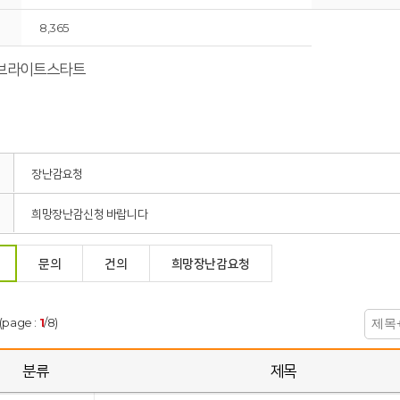
8,365
 브라이트스타트
장난감요청
희망장난감신청 바랍니다
문의
건의
희망장난감요청
(page :
1
/8)
분류
제목