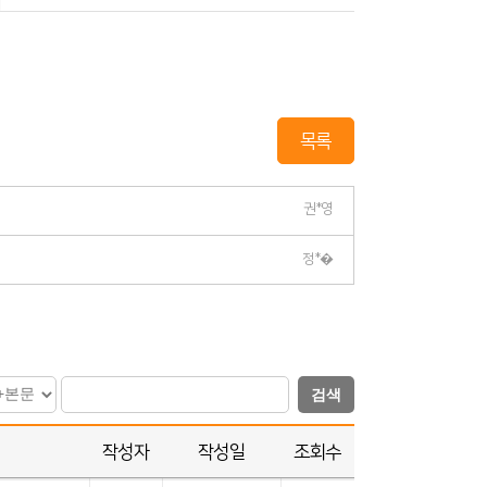
목록
권*영
정*�
검색
작성자
작성일
조회수