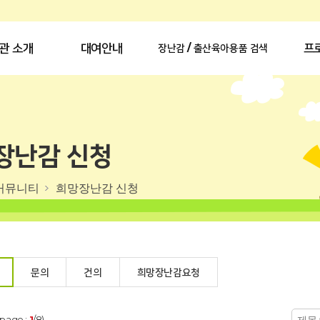
관 소개
대여안내
프
장난감 / 출산육아용품 검색
장난감 신청
커뮤니티
희망장난감 신청
문의
건의
희망장난감요청
(page :
1
/8)