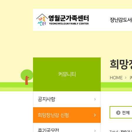
장난감도서
희망
커뮤니티
HOME
공지사항
전체
희망장난감 신청
후기공모전
Total :
110
개 