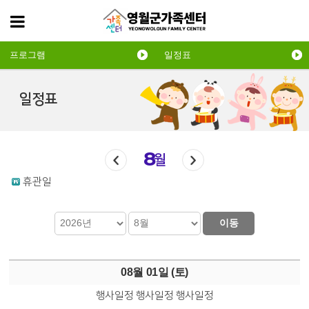
프로그램
일정표
일정표
8
월
휴관일
이동
08월 01일 (
토
)
행사일정
행사일정
행사일정